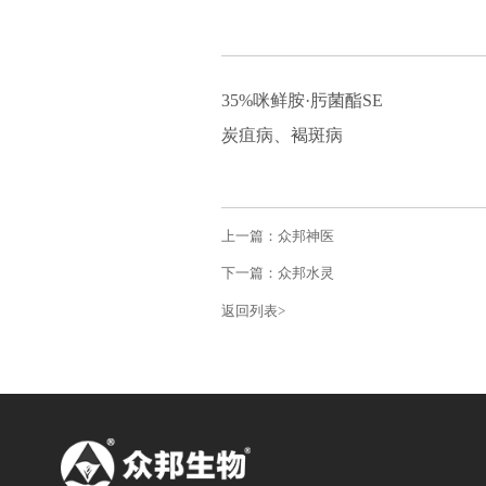
35%咪鲜胺·肟菌酯SE
炭疽病、褐斑病
上一篇：众邦神医
下一篇：众邦水灵
返回列表>