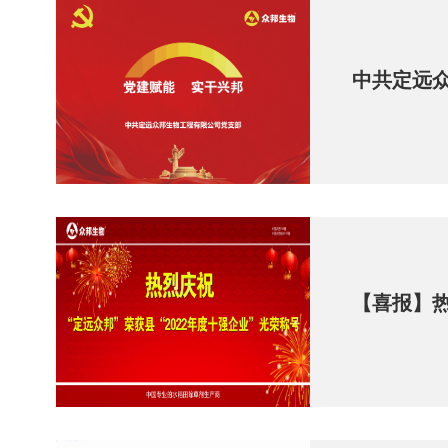
中共定远
【喜报】热
业”光荣称