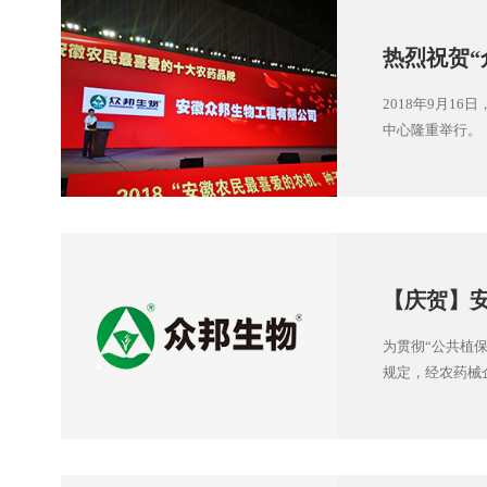
热烈祝贺“
2018年9月
中心隆重举行。
【庆贺】安
年湖北省
为贯彻“公共植
规定，经农药械企