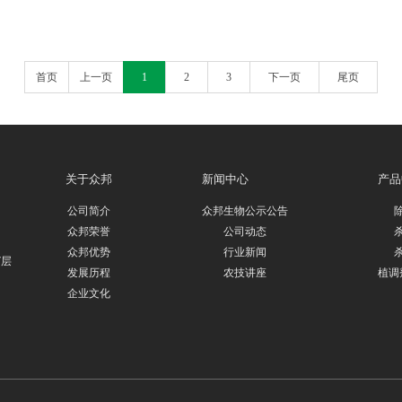
首页
上一页
1
2
3
下一页
尾页
关于众邦
新闻中心
产品
公司简介
众邦生物公示公告
众邦荣誉
公司动态
众邦优势
行业新闻
7层
发展历程
农技讲座
植调
企业文化