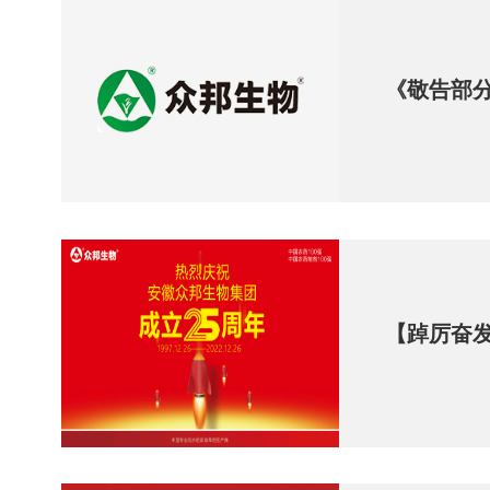
《敬告部
【踔厉奋发
彰暨202