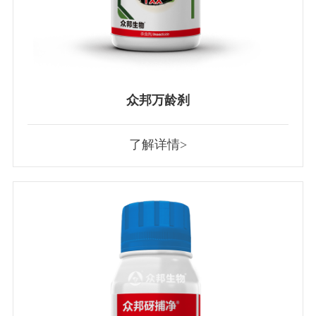
众邦万龄刹
了解详情>