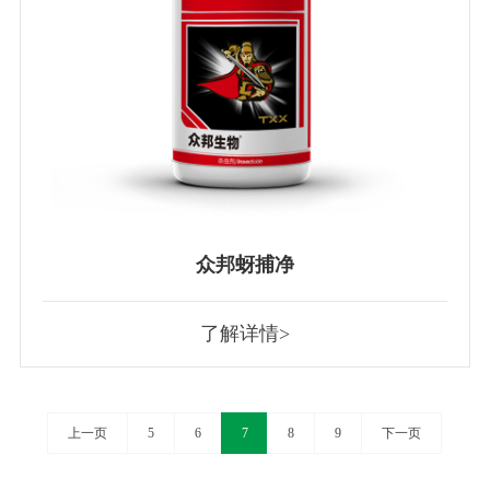
众邦蚜捕净
了解详情>
上一页
5
6
7
8
9
下一页